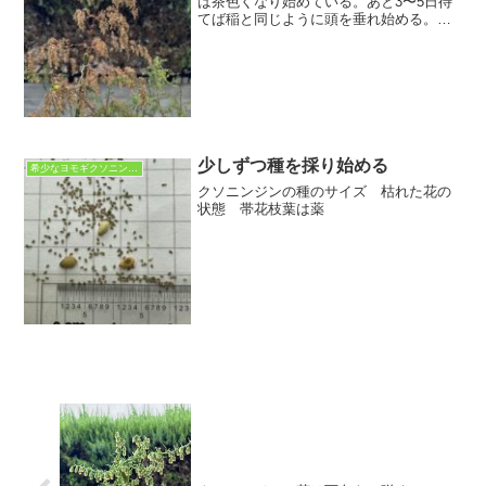
は茶色くなり始めている。あと3〜5日待
てば稲と同じように頭を垂れ始める。種
が熟すまであと少し！上の方はもうすぐ
だが、茎の下の方の方に行くほど花はま
だ満開で葉も青々としている。これは先
の写真の株の隣にある株...
少しずつ種を採り始める
希少なヨモギクソニンジン
クソニンジンの種のサイズ 枯れた花の
状態 帯花枝葉は薬