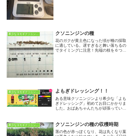
クソニンジンの種
希少なヨモギクソニンジン
花のガクが黄土色になった頃が種の採取
に適している。遅すぎると舞い落ちるの
でタイミングに注意！先端の枝を６つほ
どはさみでカットし、ザルに入れて指で
揉む。精油が抽出できるだけあって部屋
中クソニンジンの春夏の若葉の香りとは
ことなるスパイシー強めの...
よもぎドレッシング！！
希少なヨモギクソニンジン
ある意味クソニンジンより希少な「よも
ぎドレッシング」初めてお目にかかりま
した。おばあちゃんたちが頑張っている
のが新鮮で早速試食しました！野菜がお
やつに変わる・・・これは子供にもい
い！薬草で野菜を食べるなんて・・・素
クソニンジンの種の収穫時期
希少なヨモギクソニンジン
敵です。焼きうどんがこれ1...
茎の色が赤っぽくなり、花は丸くなり葉