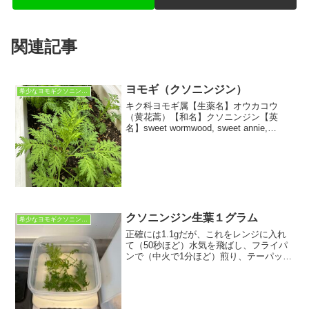
関連記事
ヨモギ（クソニンジン）
希少なヨモギクソニンジン
キク科ヨモギ属【生薬名】オウカコウ
（黄花蒿）【和名】クソニンジン【英
名】sweet wormwood, sweet annie,
sweet sagewort【学名】Artemisia
annua【用途】よもぎ茶（生・乾燥・焙
煎・ジャスミン...
クソニンジン生葉１グラム
希少なヨモギクソニンジン
正確には1.1gだが、これをレンジに入れ
て（50秒ほど）水気を飛ばし、フライパ
ンで（中火で1分ほど）煎り、テーパック
に入れて熱湯を注ぎ、お茶として飲んで
みました。乾燥させずフライパンで加熱
する。自然乾燥させていないので色は緑
色をキープ。アル...