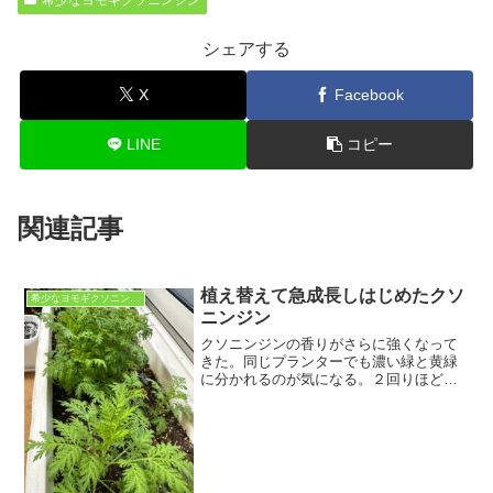
シェアする
X
Facebook
LINE
コピー
関連記事
植え替えて急成長しはじめたクソ
希少なヨモギクソニンジン
ニンジン
クソニンジンの香りがさらに強くなって
きた。同じプランターでも濃い緑と黄緑
に分かれるのが気になる。２回りほど大
きいプランターに植え替えると急成長し
始めた小さなプランターでは根の広がが
押さえ込まれるのか？大きめにプランタ
ーに植え替えてから急激に...