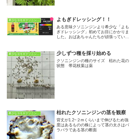
よもぎドレッシング！！
希少なヨモギクソニンジン
ある意味クソニンジンより希少な「よも
ぎドレッシング」初めてお目にかかりま
した。おばあちゃんたちが頑張っている
のが新鮮で早速試食しました！野菜がお
やつに変わる・・・これは子供にもい
い！薬草で野菜を食べるなんて・・・素
少しずつ種を採り始める
希少なヨモギクソニンジン
敵です。焼きうどんがこれ1...
クソニンジンの種のサイズ 枯れた花の
状態 帯花枝葉は薬
枯れたクソニンジンの茎を観察
希少なヨモギクソニンジン
背丈が1.2~２mくらいまで伸びるため強
度はあるものの株によって茎の太さはバ
ラバラである茎の断面