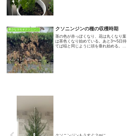
クソニンジンの種の収穫時期
希少なヨモギクソニンジン
茎の色が赤っぽくなり、花は丸くなり葉
は茶色くなり始めている。あと3〜5日待
てば稲と同じように頭を垂れ始める。種
が熟すまであと少し！上の方はもうすぐ
だが、茎の下の方の方に行くほど花はま
だ満開で葉も青々としている。これは先
の写真の株の隣にある株...
クソニンジンもうすぐ２mに