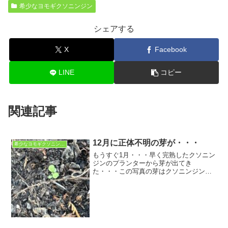
希少なヨモギクソニンジン
シェアする
X
Facebook
LINE
コピー
関連記事
12月に正体不明の芽が・・・
希少なヨモギクソニンジン
もうすぐ1月・・・早く完熟したクソニン
ジンのプランターから芽が出てき
た・・・この写真の芽はクソニンジンで
はないように思うが・・・よく見るとあ
ちこちに小さな芽が出始めているこのま
ま成長すると早速クソニンジンになるの
か？枯れさせるわけにはいかな...