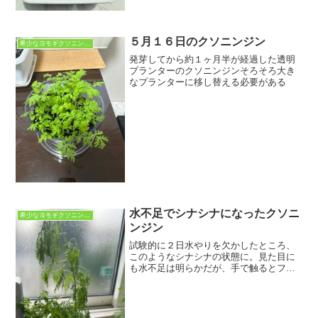
５月１６日のクソニンジン
希少なヨモギクソニンジン
発芽してから約１ヶ月半が経過した透明
プランターのクソニンジンそろそろ大き
なプランターに移し替える必要がある
水不足でシナシナになったクソニ
希少なヨモギクソニンジン
ンジン
試験的に２日水やりを欠かしたところ、
このようなシナシナの状態に。見た目に
も水不足は明らかだが、手で触るとフニ
ャフニャで普段のしっかりした手触りで
はない。この状態で水をたっぷりあげる
とどれくらいで元に戻るのか？