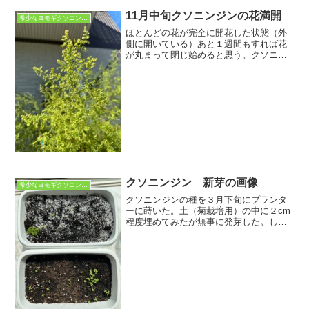
11月中旬クソニンジンの花満開
希少なヨモギクソニンジン
ほとんどの花が完全に開花した状態（外
側に開いている）あと１週間もすれば花
が丸まって閉じ始めると思う。クソニン
ジンの頭花は下向きに咲く（直径 約1.5
~2 mm)ことは明白になった。キク科に属
するだけあって、花の咲き方は菊と同じ
ように多数の...
クソニンジン 新芽の画像
希少なヨモギクソニンジン
クソニンジンの種を３月下旬にプランタ
ーに蒔いた。土（菊栽培用）の中に２cm
程度埋めてみたが無事に発芽した。しか
し、巻いた種の数（約５０粒）から考え
ると発芽率は５０％程度が発芽した。
（写真上）同じサイズのプランターに同
じ土を入れ、約50粒の種...