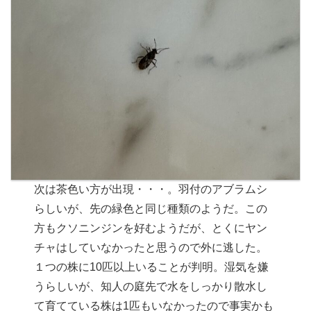
次は茶色い方が出現・・・。羽付のアブラムシ
らしいが、先の緑色と同じ種類のようだ。この
方もクソニンジンを好むようだが、とくにヤン
チャはしていなかったと思うので外に逃した。
１つの株に10匹以上いることが判明。湿気を嫌
うらしいが、知人の庭先で水をしっかり散水し
て育てている株は1匹もいなかったので事実かも