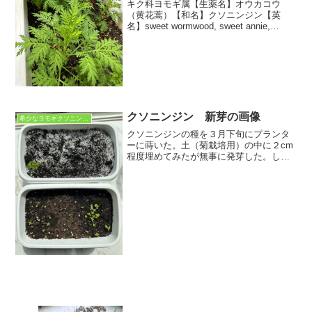
キク科ヨモギ属【生薬名】オウカコウ
（黄花蒿）【和名】クソニンジン【英
名】sweet wormwood, sweet annie,
sweet sagewort【学名】Artemisia
annua【用途】よもぎ茶（生・乾燥・焙
煎・ジャスミン...
クソニンジン 新芽の画像
希少なヨモギクソニンジン
クソニンジンの種を３月下旬にプランタ
ーに蒔いた。土（菊栽培用）の中に２cm
程度埋めてみたが無事に発芽した。しか
し、巻いた種の数（約５０粒）から考え
ると発芽率は５０％程度が発芽した。
（写真上）同じサイズのプランターに同
じ土を入れ、約50粒の種...