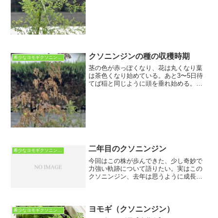
クソニンジンの種の収穫時期
希少なヨモギクソニンジン
茎の色が赤っぽくなり、花は丸くなり葉
は茶色くなり始めている。あと3〜5日待
てば稲と同じように頭を垂れ始める。種
が熟すまであと少し！上の方はもうすぐ
だが、茎の下の方の方に行くほど花はま
だ満開で葉も青々としている。これは先
の写真の株の隣にある株...
二年目のクソニンジン
希少なヨモギクソニンジン
今回はこの株が歩んできた、少し奇妙で
力強い軌跡について語りたい。実はこの
クソニンジン、去年は思うように成長し
きれず、途中で成長を止めてしまった株
であった。クソニンジンは本来、一年草
である。冬を越えずに枯れ果てるのが道
理であり、私も半ば諦めて...
ヨモギ（クソニンジン）
希少なヨモギクソニンジン