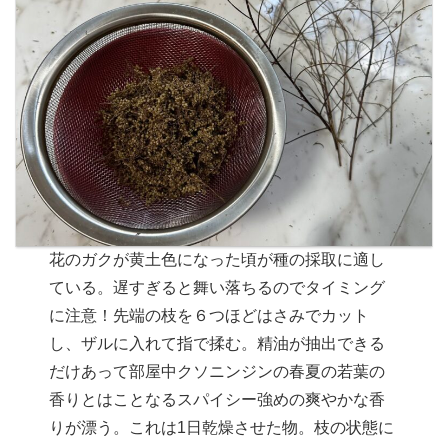
花のガクが黄土色になった頃が種の採取に適し
ている。遅すぎると舞い落ちるのでタイミング
に注意！先端の枝を６つほどはさみでカット
し、ザルに入れて指で揉む。精油が抽出できる
だけあって部屋中クソニンジンの春夏の若葉の
香りとはことなるスパイシー強めの爽やかな香
りが漂う。これは1日乾燥させた物。枝の状態に