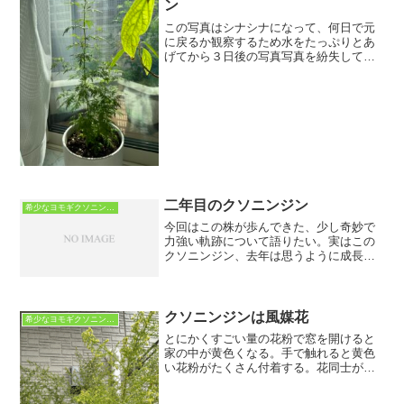
ン
この写真はシナシナになって、何日で元
に戻るか観察するため水をたっぷりとあ
げてから３日後の写真写真を紛失してし
まったが、シナシナの状態から8時間以内
にはこの状態に戻っていた。普段植物を
育てない自分には早いのか遅いのかすら
わからない・・・
二年目のクソニンジン
希少なヨモギクソニンジン
今回はこの株が歩んできた、少し奇妙で
力強い軌跡について語りたい。実はこの
クソニンジン、去年は思うように成長し
きれず、途中で成長を止めてしまった株
であった。クソニンジンは本来、一年草
である。冬を越えずに枯れ果てるのが道
理であり、私も半ば諦めて...
クソニンジンは風媒花
希少なヨモギクソニンジン
とにかくすごい量の花粉で窓を開けると
家の中が黄色くなる。手で触れると黄色
い花粉がたくさん付着する。花同士が受
粉しやすいように他の株と葉っぱが絡ま
って離れない。