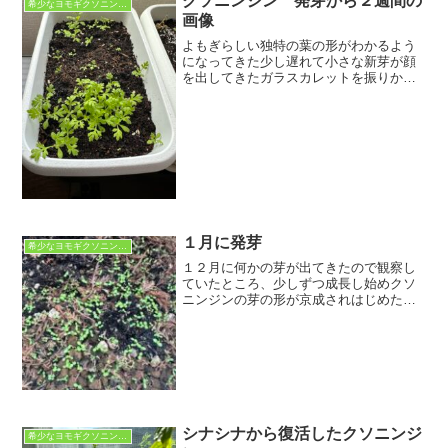
クソニンジン 発芽から２週間の
希少なヨモギクソニンジン
画像
よもぎらしい独特の葉の形がわかるよう
になってきた少し遅れて小さな新芽が顔
を出してきたガラスカレットを振りかけ
た方は新芽が全然出てこない。わずかに
生えてきた芽も枯れてきた・・・Ph値が
アルカリに寄ったためかもしれないが、
土の中に1cm程度種を...
１月に発芽
希少なヨモギクソニンジン
１２月に何かの芽が出てきたので観察し
ていたところ、少しずつ成長し始めクソ
ニンジンの芽の形が京成されはじめた。
どうやらクソニンジンのようである。今
週から月末までは気温が低下して降雪気
配だが、このまま成長すれば４月には若
葉が収穫できる可能性が出...
シナシナから復活したクソニンジ
希少なヨモギクソニンジン