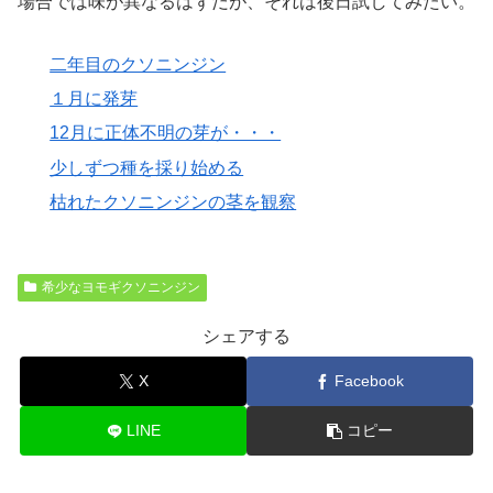
場合では味が異なるはずだが、それは後日試してみたい。
二年目のクソニンジン
１月に発芽
12月に正体不明の芽が・・・
少しずつ種を採り始める
枯れたクソニンジンの茎を観察
希少なヨモギクソニンジン
シェアする
X
Facebook
LINE
コピー