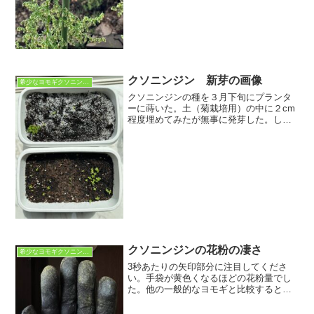
クソニンジン 新芽の画像
希少なヨモギクソニンジン
クソニンジンの種を３月下旬にプランタ
ーに蒔いた。土（菊栽培用）の中に２cm
程度埋めてみたが無事に発芽した。しか
し、巻いた種の数（約５０粒）から考え
ると発芽率は５０％程度が発芽した。
（写真上）同じサイズのプランターに同
じ土を入れ、約50粒の種...
クソニンジンの花粉の凄さ
希少なヨモギクソニンジン
3秒あたりの矢印部分に注目してくださ
い。手袋が黄色くなるほどの花粉量でし
た。他の一般的なヨモギと比較すると、
おそらく何倍もの花粉量であると予想さ
れます。このあたりが多年草と一年草の